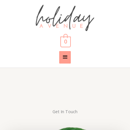
Skip
Main
to
content
Menu
0
Get In Touch